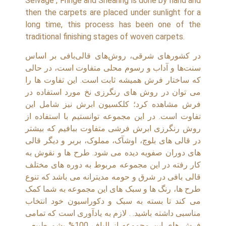
Selvage , Fringe and Shearing is done by hand and
then the carpets are placed under sunlight for a
long time, this process has been one of the
traditional finishing stages of woven carpets.
در کشورهای شرقی، روش‌های قالی‌بافی بر اساس
سنت‌ها و آداب و رسوم محلی متفاوت است، در حالی
که ساختار فرش همیشه ثابت است. این تفاوت ها را
می توان در روش های رنگرزی نخ مورد استفاده در
فرش مشاهده کرد؛ کلکسیون ابرش نیز شامل این
تفاوت است. در این مجموعه توانستیم با استفاده از
روش رنگرزی ابرش فرشی متفاوت ببافیم که بیشتر
در قالی های بلوچ، اوشآک، مملوک، بربر و دیگر قالی
های دوران صفویه دیده می شود. طرح ها و نقوش به
کار رفته در این مجموعه مربوط به دوره های مختلف
قالی بافی در شرق و حومه مدیترانه می باشد که تنوع
طرح ها، رنگ ها و سبک های این مجموعه به شما کمک
می کند تا بسته به سبک و دکوراسیون خود انتخاب
مناسبی داشته باشید. . لازم به یادآوری است که تمامی
فرش های این مجموعه از الیاف 100% پشم طبیعی