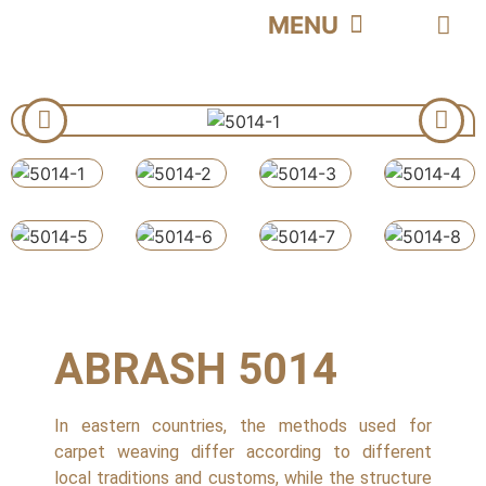
CONTACT US | تماس با ما
ABOUT US | درباره ما
CATALOG | کاتالوگ
HOME | خانه
PRODUCT | محصولات
ABRASH 5014
In eastern countries, the methods used for
carpet weaving differ according to different
local traditions and customs, while the structure