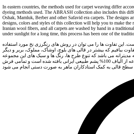
In eastern countries, the methods used for carpet weaving differ accord
dyeing methods used. The ABRASH collection also includes this differ
Oshak, Mamluk, Berber and other Safavid era carpets. The designs and m
designs, colors and styles of this collection will help you to make the
Iranian wool fibers, and all carpets are washed by hand in a traditiona
under sunlight for a long time, this process has been one of the traditi
 این تفاوت ها را می توان در روش های رنگرزی نخ مورد استفاده
 ببافیم که بیشتر در قالی های بلوچ، اوشآک، مملوک، بربر و دیگر
مدیترانه می باشد که تنوع طرح ها، رنگ ها و سبک های این مجموعه
به شما کمک می کند تا بسته به سبک و دکوراسیون خود انتخاب مناسبی داشته باشید. . لازم به یادآوری است که تمامی فرش های این مجموعه از الیاف 100% پشم طبیعی ایرانی بافته شده است و تمامی فرش