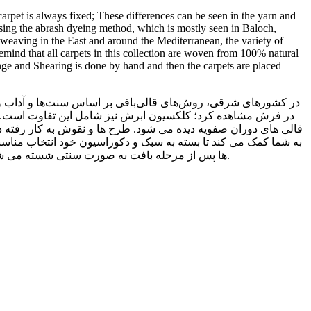
 carpet is always fixed; These differences can be seen in the yarn and
using the abrash dyeing method, which is mostly seen in Baloch,
t weaving in the East and around the Mediterranean, the variety of
 remind that all carpets in this collection are woven from 100% natural
ringe and Shearing is done by hand and then the carpets are placed
در کشورهای شرقی، روش‌های قالی‌بافی بر اساس سنت‌ها و آداب و
در فرش مشاهده کرد؛ کلکسیون ابرش نیز شامل این تفاوت است. در 
قالی های دوران صفویه دیده می شود. طرح ها و نقوش به کار رفته 
ها پس از مرحله بافت به صورت سنتی شسته می شوند و تمامی مراحل مربوط به شیرازه زنی، دوگره ریشه ها و پرداخت سطح قالی به کمک استادکاران ماهر به صورت دستی انجام می شود.