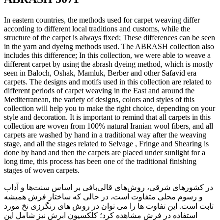
In eastern countries, the methods used for carpet weaving differ
according to different local traditions and customs, while the
structure of the carpet is always fixed; These differences can be seen
in the yarn and dyeing methods used. The ABRASH collection also
includes this difference; In this collection, we were able to weave a
different carpet by using the abrash dyeing method, which is mostly
seen in Baloch, Oshak, Mamluk, Berber and other Safavid era
carpets. The designs and motifs used in this collection are related to
different periods of carpet weaving in the East and around the
Mediterranean, the variety of designs, colors and styles of this
collection will help you to make the right choice, depending on your
style and decoration. It is important to remind that all carpets in this
collection are woven from 100% natural Iranian wool fibers, and all
carpets are washed by hand in a traditional way after the weaving
stage, and all the stages related to Selvage , Fringe and Shearing is
done by hand and then the carpets are placed under sunlight for a
long time, this process has been one of the traditional finishing
stages of woven carpets.
در کشورهای شرقی، روش‌های قالی‌بافی بر اساس سنت‌ها و آداب
و رسوم محلی متفاوت است، در حالی که ساختار فرش همیشه
ثابت است. این تفاوت ها را می توان در روش های رنگرزی نخ مورد
استفاده در فرش مشاهده کرد؛ کلکسیون ابرش نیز شامل این