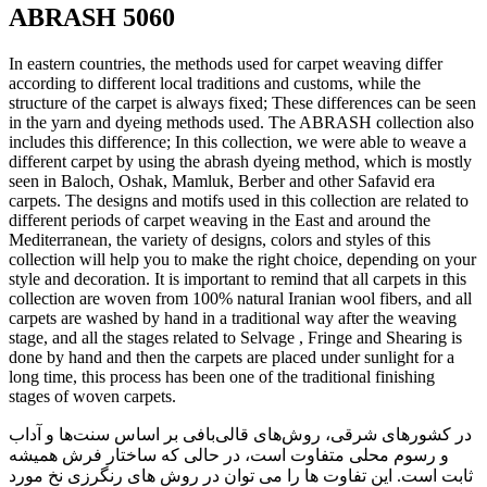
ABRASH 5060
In eastern countries, the methods used for carpet weaving differ
according to different local traditions and customs, while the
structure of the carpet is always fixed; These differences can be seen
in the yarn and dyeing methods used. The ABRASH collection also
includes this difference; In this collection, we were able to weave a
different carpet by using the abrash dyeing method, which is mostly
seen in Baloch, Oshak, Mamluk, Berber and other Safavid era
carpets. The designs and motifs used in this collection are related to
different periods of carpet weaving in the East and around the
Mediterranean, the variety of designs, colors and styles of this
collection will help you to make the right choice, depending on your
style and decoration. It is important to remind that all carpets in this
collection are woven from 100% natural Iranian wool fibers, and all
carpets are washed by hand in a traditional way after the weaving
stage, and all the stages related to Selvage , Fringe and Shearing is
done by hand and then the carpets are placed under sunlight for a
long time, this process has been one of the traditional finishing
stages of woven carpets.
در کشورهای شرقی، روش‌های قالی‌بافی بر اساس سنت‌ها و آداب
و رسوم محلی متفاوت است، در حالی که ساختار فرش همیشه
ثابت است. این تفاوت ها را می توان در روش های رنگرزی نخ مورد