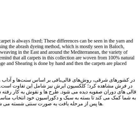
 carpet is always fixed; These differences can be seen in the yarn and
using the abrash dyeing method, which is mostly seen in Baloch,
t weaving in the East and around the Mediterranean, the variety of
 remind that all carpets in this collection are woven from 100% natural
ringe and Shearing is done by hand and then the carpets are placed
در کشورهای شرقی، روش‌های قالی‌بافی بر اساس سنت‌ها و آداب و
در فرش مشاهده کرد؛ کلکسیون ابرش نیز شامل این تفاوت است. در 
قالی های دوران صفویه دیده می شود. طرح ها و نقوش به کار رفته 
ها پس از مرحله بافت به صورت سنتی شسته می شوند و تمامی مراحل مربوط به شیرازه زنی، دوگره ریشه ها و پرداخت سطح قالی به کمک استادکاران ماهر به صورت دستی انجام می شود.