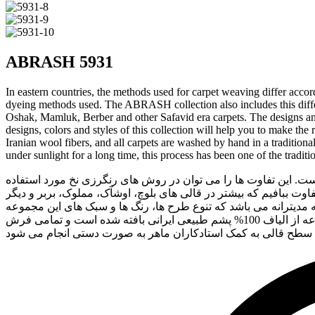
ABRASH 5931
In eastern countries, the methods used for carpet weaving differ accord
dyeing methods used. The ABRASH collection also includes this differ
Oshak, Mamluk, Berber and other Safavid era carpets. The designs and m
designs, colors and styles of this collection will help you to make the
Iranian wool fibers, and all carpets are washed by hand in a traditiona
under sunlight for a long time, this process has been one of the traditi
 این تفاوت ها را می توان در روش های رنگرزی نخ مورد استفاده
 ببافیم که بیشتر در قالی های بلوچ، اوشآک، مملوک، بربر و دیگر
مدیترانه می باشد که تنوع طرح ها، رنگ ها و سبک های این مجموعه
به شما کمک می کند تا بسته به سبک و دکوراسیون خود انتخاب مناسبی داشته باشید. . لازم به یادآوری است که تمامی فرش های این مجموعه از الیاف 100% پشم طبیعی ایرانی بافته شده است و تمامی فرش