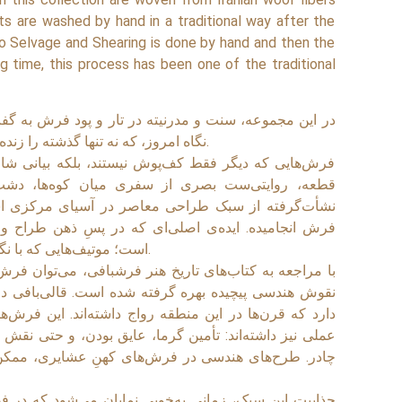
ts are washed by hand in a traditional way after the
to Selvage and Shearing is done by hand and then the
g time, this process has been one of the traditional
در این مجموعه، سنت و مدرنیته در تار و پود فرش به گفت
نگاه امروز، که نه تنها گذشته را زنده می‌کند، بلکه آن را برای آینده بازتعریف می‌سازد.
فرش‌هایی که دیگر فقط کف‌پوش نیستند، بلکه بیانی شاع
قطعه، روایتی‌ست بصری از سفری میان کوه‌ها، دشت‌ه،
نشأت‌گرفته از سبک طراحی معاصر در آسیای مرکزی ا
فرش انجامیده. ایده‌ی اصلی‌ای که در پسِ ذهن طراح و
است؛ موتیف‌هایی که با نگاهی تازه، به نقوشی متفاوت و بدیع تبدیل شده‌اند.
با مراجعه به کتاب‌های تاریخ هنر فرشبافی، می‌توان فرش
نقوش هندسی پیچیده بهره گرفته شده است. قالی‌بافی د
دارد که قرن‌ها در این منطقه رواج داشته‌اند. این فرش‌ها 
عملی نیز داشته‌اند: تأمین گرما، عایق بودن، و حتی نقش ت
چادر. طرح‌های هندسی در فرش‌های کهنِ عشایری، ممکن ا
جذابیت این سبک، زمانی به‌خوبی نمایان می‌شود که در ف