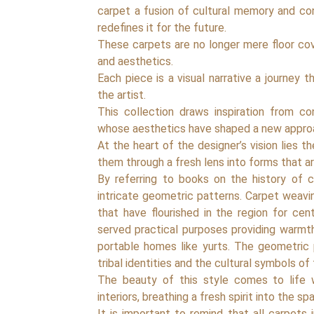
carpet a fusion of cultural memory and con
redefines it for the future.
These carpets are no longer mere floor cove
and aesthetics.
Each piece is a visual narrative a journey 
the artist.
This collection draws inspiration from co
whose aesthetics have shaped a new approa
At the heart of the designer’s vision lies t
them through a fresh lens into forms that ar
By referring to books on the history of c
intricate geometric patterns. Carpet weavin
that have flourished in the region for cen
served practical purposes providing warmth,
portable homes like yurts. The geometric 
tribal identities and the cultural symbols of
The beauty of this style comes to life w
interiors, breathing a fresh spirit into the s
It is important to remind that all carpets 