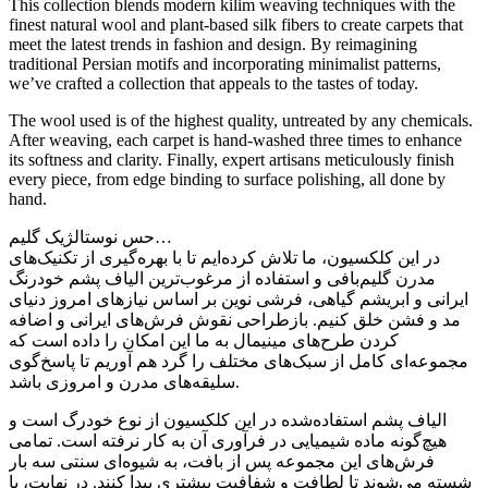
This collection blends modern kilim weaving techniques with the
finest natural wool and plant-based silk fibers to create carpets that
meet the latest trends in fashion and design. By reimagining
traditional Persian motifs and incorporating minimalist patterns,
we’ve crafted a collection that appeals to the tastes of today.
The wool used is of the highest quality, untreated by any chemicals.
After weaving, each carpet is hand-washed three times to enhance
its softness and clarity. Finally, expert artisans meticulously finish
every piece, from edge binding to surface polishing, all done by
hand.
حس نوستالژیک گلیم…
در این کلکسیون، ما تلاش کرده‌ایم تا با بهره‌گیری از تکنیک‌های
مدرن گلیم‌بافی و استفاده از مرغوب‌ترین الیاف پشم خودرنگ
ایرانی و ابریشم گیاهی، فرشی نوین بر اساس نیازهای امروز دنیای
مد و فشن خلق کنیم. بازطراحی نقوش فرش‌های ایرانی و اضافه
کردن طرح‌های مینیمال به ما این امکان را داده است که
مجموعه‌ای کامل از سبک‌های مختلف را گرد هم آوریم تا پاسخ‌گوی
سلیقه‌های مدرن و امروزی باشد.
الیاف پشم استفاده‌شده در این کلکسیون از نوع خودرگ است و
هیچ‌گونه ماده شیمیایی در فرآوری آن به کار نرفته است. تمامی
فرش‌های این مجموعه پس از بافت، به شیوه‌ای سنتی سه بار
شسته می‌شوند تا لطافت و شفافیت بیشتری پیدا کنند. در نهایت، با