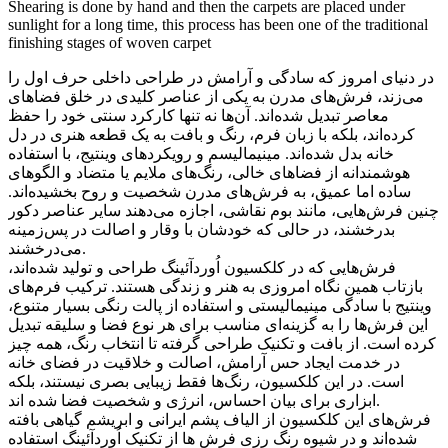
Shearing is done by hand and then the carpets are placed under
sunlight for a long time, this process has been one of the traditional
finishing stages of woven carpet
در دنیای امروز که سادگی و آرامش در طراحی داخلی حرف اول را
می‌زند، فرش‌های مدرن به یکی از عناصر کلیدی در خلق فضاهای
معاصر تبدیل شده‌اند. آن‌ها نه تنها کارکرد سنتی خود را حفظ
کرده‌اند، بلکه با زبان فرم، رنگ و بافت به یک قطعه هنری در دل
خانه بدل شده‌اند. مینیمالیسم و رویکردهای وینتیج، با استفاده
هوشمندانه از فضاهای خالی، رنگ‌های ملایم یا متضاد و الگوهای
ساده اما عمیق، به فرش‌های مدرن شخصیت و روح بخشیده‌اند.
چنین فرش‌هایی، مانند بوم نقاشی، اجازه می‌دهند سایر عناصر دکور
بدرخشند، در حالی که خودشان با وقار و اصالت در پس‌زمینه
می‌درخشند.
فرش‌هایی که در کلکسیون اُوردآئينگ طراحی و تولید شده‌اند،
بازتاب همین نگاه امروزی به هنر و زندگی هستند. ترکیب فرم‌های
وینتیج با سادگی مینیمالیستی و استفاده از پالت رنگی بسیار متنوع،
این فرش‌ها را به گزینه‌ای مناسب برای هر نوع فضا و سلیقه تبدیل
کرده است. از بافت و تکنیک طراحی گرفته تا انتخاب رنگ، همه چیز
در خدمت ایجاد حس آرامش، اصالت و خلاقیت در فضای خانه
است. در این کلکسیون، رنگ‌ها فقط زیبایی بصری نیستند، بلکه
ابزاری برای بیان احساس، انرژی و شخصیت فضا شده اند.
فرش‌های این کلکسیون از الیاف پشم ایرانی و ابریشم گیاهی بافته
شده‌اند و در شیوه رنگ رزی فرش ها از تکنیک اُوردآئينگ استفاده