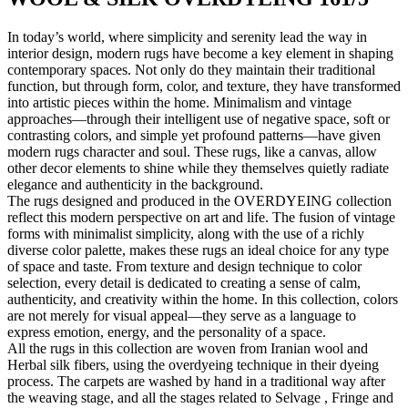
In today’s world, where simplicity and serenity lead the way in
interior design, modern rugs have become a key element in shaping
contemporary spaces. Not only do they maintain their traditional
function, but through form, color, and texture, they have transformed
into artistic pieces within the home. Minimalism and vintage
approaches—through their intelligent use of negative space, soft or
contrasting colors, and simple yet profound patterns—have given
modern rugs character and soul. These rugs, like a canvas, allow
other decor elements to shine while they themselves quietly radiate
elegance and authenticity in the background.
The rugs designed and produced in the OVERDYEING collection
reflect this modern perspective on art and life. The fusion of vintage
forms with minimalist simplicity, along with the use of a richly
diverse color palette, makes these rugs an ideal choice for any type
of space and taste. From texture and design technique to color
selection, every detail is dedicated to creating a sense of calm,
authenticity, and creativity within the home. In this collection, colors
are not merely for visual appeal—they serve as a language to
express emotion, energy, and the personality of a space.
All the rugs in this collection are woven from Iranian wool and
Herbal silk fibers, using the overdyeing technique in their dyeing
process. The carpets are washed by hand in a traditional way after
the weaving stage, and all the stages related to Selvage , Fringe and