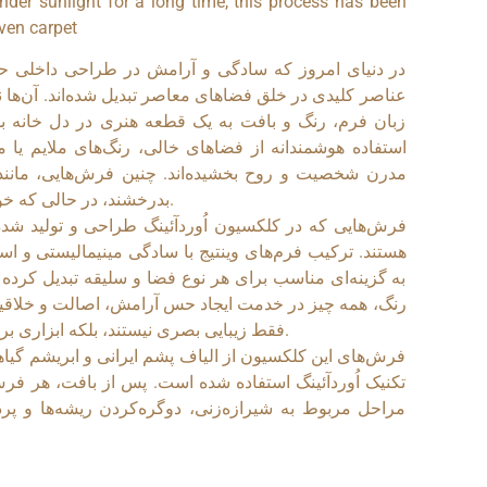
der sunlight for a long time, this process has been
oven carpet
در دنیای امروز که سادگی و آرامش در طراحی داخلی حر
عناصر کلیدی در خلق فضاهای معاصر تبدیل شده‌اند. آن‌ها نه 
زبان فرم، رنگ و بافت به یک قطعه هنری در دل خانه بدل 
استفاده هوشمندانه از فضاهای خالی، رنگ‌های ملایم یا 
مدرن شخصیت و روح بخشیده‌اند. چنین فرش‌هایی، مانند 
بدرخشند، در حالی که خودشان با وقار و اصالت در پس‌زمینه می‌درخشند.
فرش‌هایی که در کلکسیون اُوردآئينگ طراحی و تولید شده‌
هستند. ترکیب فرم‌های وینتیج با سادگی مینیمالیستی و است
به گزینه‌ای مناسب برای هر نوع فضا و سلیقه تبدیل کرده
رنگ، همه چیز در خدمت ایجاد حس آرامش، اصالت و خلاقیت
فقط زیبایی بصری نیستند، بلکه ابزاری برای بیان احساس، انرژی و شخصیت فضا شده اند.
فرش‌های این کلکسیون از الیاف پشم ایرانی و ابریشم گیاه
تکنیک اُوردآئينگ استفاده شده است. پس از بافت، هر 
مراحل مربوط به شیرازه‌زنی، دوگره‌کردن ریشه‌ها و پ