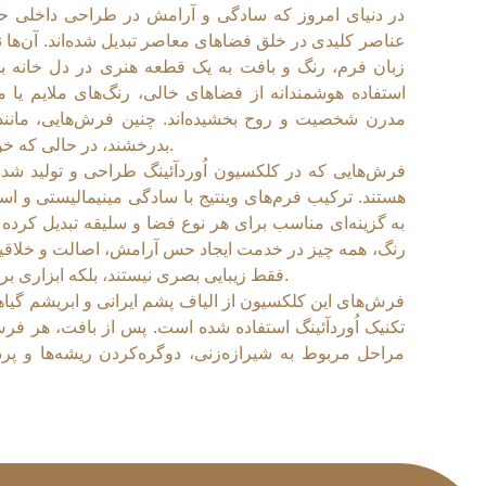
در دنیای امروز که سادگی و آرامش در طراحی داخلی حر
عناصر کلیدی در خلق فضاهای معاصر تبدیل شده‌اند. آن‌ها نه 
زبان فرم، رنگ و بافت به یک قطعه هنری در دل خانه بدل 
استفاده هوشمندانه از فضاهای خالی، رنگ‌های ملایم یا 
مدرن شخصیت و روح بخشیده‌اند. چنین فرش‌هایی، مانند 
بدرخشند، در حالی که خودشان با وقار و اصالت در پس‌زمینه می‌درخشند.
فرش‌هایی که در کلکسیون اُوردآئينگ طراحی و تولید شده‌
هستند. ترکیب فرم‌های وینتیج با سادگی مینیمالیستی و است
به گزینه‌ای مناسب برای هر نوع فضا و سلیقه تبدیل کرده
رنگ، همه چیز در خدمت ایجاد حس آرامش، اصالت و خلاقیت
فقط زیبایی بصری نیستند، بلکه ابزاری برای بیان احساس، انرژی و شخصیت فضا شده اند.
فرش‌های این کلکسیون از الیاف پشم ایرانی و ابریشم گیاه
تکنیک اُوردآئينگ استفاده شده است. پس از بافت، هر 
مراحل مربوط به شیرازه‌زنی، دوگره‌کردن ریشه‌ها و پ