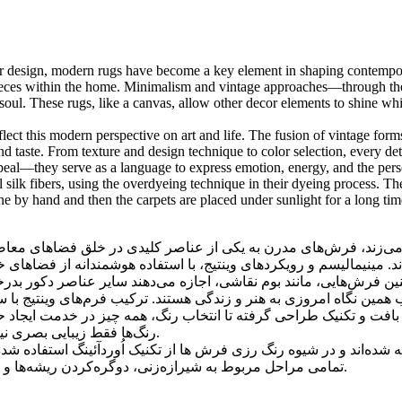
ior design, modern rugs have become a key element in shaping contempora
pieces within the home. Minimalism and vintage approaches—through their 
l. These rugs, like a canvas, allow other decor elements to shine while
this modern perspective on art and life. The fusion of vintage forms w
d taste. From texture and design technique to color selection, every detai
appeal—they serve as a language to express emotion, energy, and the pers
 silk fibers, using the overdyeing technique in their dyeing process. T
ne by hand and then the carpets are placed under sunlight for a long time
ند، فرش‌های مدرن به یکی از عناصر کلیدی در خلق فضاهای معاصر تبدی
د. مینیمالیسم و رویکردهای وینتیج، با استفاده هوشمندانه از فضاهای 
ب همین نگاه امروزی به هنر و زندگی هستند. ترکیب فرم‌های وینتیج با 
 از بافت و تکنیک طراحی گرفته تا انتخاب رنگ، همه چیز در خدمت ای
رنگ‌ها فقط زیبایی بصری نیستند، بلکه ابزاری برای بیان احساس، انرژی و شخصیت فضا شده اند.
فته شده‌اند و در شیوه رنگ رزی فرش ها از تکنیک اُوردآئينگ استفا
تمامی مراحل مربوط به شیرازه‌زنی، دوگره‌کردن ریشه‌ها و پرداخت سطح فرش با دستان توانای استادکاران خبره، انجام می‌گیرد.