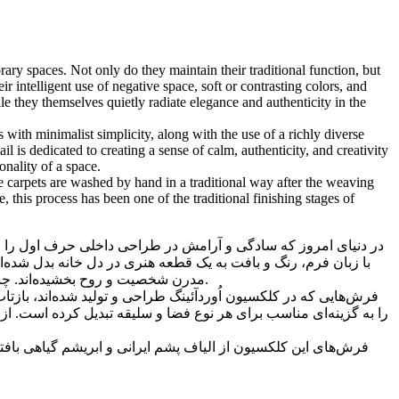
ry spaces. Not only do they maintain their traditional function, but
intelligent use of negative space, soft or contrasting colors, and
 they themselves quietly radiate elegance and authenticity in the
ith minimalist simplicity, along with the use of a richly diverse
l is dedicated to creating a sense of calm, authenticity, and creativity
onality of a space.
he carpets are washed by hand in a traditional way after the weaving
, this process has been one of the traditional finishing stages of
در دنیای امروز که سادگی و آرامش در طراحی داخلی حرف اول را می‌ز
با زبان فرم، رنگ و بافت به یک قطعه هنری در دل خانه بدل شده‌ان
مدرن شخصیت و روح بخشیده‌اند. چنین فرش‌هایی، مانند بوم نقاشی، اجازه می‌دهند سایر عناصر دکور بدرخشند، در حالی که خودشان با وقار و اصالت در پس‌زمینه می‌درخشند.
فرش‌هایی که در کلکسیون اُوردآئينگ طراحی و تولید شده‌اند، بازتا
را به گزینه‌ای مناسب برای هر نوع فضا و سلیقه تبدیل کرده است.،
فرش‌های این کلکسیون از الیاف پشم ایرانی و ابریشم گیاهی با