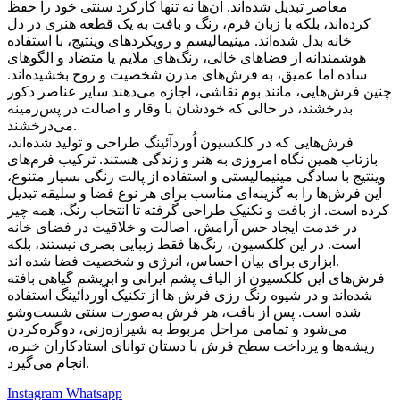
معاصر تبدیل شده‌اند. آن‌ها نه تنها کارکرد سنتی خود را حفظ
کرده‌اند، بلکه با زبان فرم، رنگ و بافت به یک قطعه هنری در دل
خانه بدل شده‌اند. مینیمالیسم و رویکردهای وینتیج، با استفاده
هوشمندانه از فضاهای خالی، رنگ‌های ملایم یا متضاد و الگوهای
ساده اما عمیق، به فرش‌های مدرن شخصیت و روح بخشیده‌اند.
چنین فرش‌هایی، مانند بوم نقاشی، اجازه می‌دهند سایر عناصر دکور
بدرخشند، در حالی که خودشان با وقار و اصالت در پس‌زمینه
می‌درخشند.
فرش‌هایی که در کلکسیون اُوردآئينگ طراحی و تولید شده‌اند،
بازتاب همین نگاه امروزی به هنر و زندگی هستند. ترکیب فرم‌های
وینتیج با سادگی مینیمالیستی و استفاده از پالت رنگی بسیار متنوع،
این فرش‌ها را به گزینه‌ای مناسب برای هر نوع فضا و سلیقه تبدیل
کرده است. از بافت و تکنیک طراحی گرفته تا انتخاب رنگ، همه چیز
در خدمت ایجاد حس آرامش، اصالت و خلاقیت در فضای خانه
است. در این کلکسیون، رنگ‌ها فقط زیبایی بصری نیستند، بلکه
ابزاری برای بیان احساس، انرژی و شخصیت فضا شده اند.
فرش‌های این کلکسیون از الیاف پشم ایرانی و ابریشم گیاهی بافته
شده‌اند و در شیوه رنگ رزی فرش ها از تکنیک اُوردآئينگ استفاده
شده است. پس از بافت، هر فرش به‌صورت سنتی شست‌وشو
می‌شود و تمامی مراحل مربوط به شیرازه‌زنی، دوگره‌کردن
ریشه‌ها و پرداخت سطح فرش با دستان توانای استادکاران خبره،
انجام می‌گیرد.
Instagram
Whatsapp