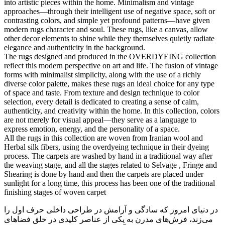
into artistic pieces within the home. Minimalism and vintage
approaches—through their intelligent use of negative space, soft or
contrasting colors, and simple yet profound patterns—have given
modern rugs character and soul. These rugs, like a canvas, allow
other decor elements to shine while they themselves quietly radiate
elegance and authenticity in the background.
The rugs designed and produced in the OVERDYEING collection
reflect this modern perspective on art and life. The fusion of vintage
forms with minimalist simplicity, along with the use of a richly
diverse color palette, makes these rugs an ideal choice for any type
of space and taste. From texture and design technique to color
selection, every detail is dedicated to creating a sense of calm,
authenticity, and creativity within the home. In this collection, colors
are not merely for visual appeal—they serve as a language to
express emotion, energy, and the personality of a space.
All the rugs in this collection are woven from Iranian wool and
Herbal silk fibers, using the overdyeing technique in their dyeing
process. The carpets are washed by hand in a traditional way after
the weaving stage, and all the stages related to Selvage , Fringe and
Shearing is done by hand and then the carpets are placed under
sunlight for a long time, this process has been one of the traditional
finishing stages of woven carpet
در دنیای امروز که سادگی و آرامش در طراحی داخلی حرف اول را
می‌زند، فرش‌های مدرن به یکی از عناصر کلیدی در خلق فضاهای