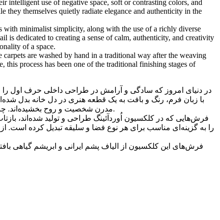
intelligent use of negative space, soft or contrasting colors, and
 they themselves quietly radiate elegance and authenticity in the
ith minimalist simplicity, along with the use of a richly diverse
l is dedicated to creating a sense of calm, authenticity, and creativity
onality of a space.
he carpets are washed by hand in a traditional way after the weaving
, this process has been one of the traditional finishing stages of
در دنیای امروز که سادگی و آرامش در طراحی داخلی حرف اول را می‌ز
با زبان فرم، رنگ و بافت به یک قطعه هنری در دل خانه بدل شده‌ان
مدرن شخصیت و روح بخشیده‌اند. چنین فرش‌هایی، مانند بوم نقاشی، اجازه می‌دهند سایر عناصر دکور بدرخشند، در حالی که خودشان با وقار و اصالت در پس‌زمینه می‌درخشند.
فرش‌هایی که در کلکسیون اُوردآئينگ طراحی و تولید شده‌اند، بازتا
را به گزینه‌ای مناسب برای هر نوع فضا و سلیقه تبدیل کرده است.،
فرش‌های این کلکسیون از الیاف پشم ایرانی و ابریشم گیاهی با