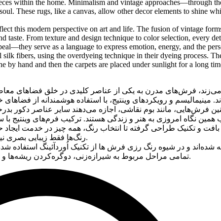
pieces within the home. Minimalism and vintage approaches—through their 
l. These rugs, like a canvas, allow other decor elements to shine while
this modern perspective on art and life. The fusion of vintage forms w
d taste. From texture and design technique to color selection, every detai
appeal—they serve as a language to express emotion, energy, and the pers
 silk fibers, using the overdyeing technique in their dyeing process. T
ne by hand and then the carpets are placed under sunlight for a long time
ند، فرش‌های مدرن به یکی از عناصر کلیدی در خلق فضاهای معاصر تبدی
د. مینیمالیسم و رویکردهای وینتیج، با استفاده هوشمندانه از فضاهای 
ب همین نگاه امروزی به هنر و زندگی هستند. ترکیب فرم‌های وینتیج با 
 از بافت و تکنیک طراحی گرفته تا انتخاب رنگ، همه چیز در خدمت ای
رنگ‌ها فقط زیبایی بصری نیستند، بلکه ابزاری برای بیان احساس، انرژی و شخصیت فضا شده اند.
فته شده‌اند و در شیوه رنگ رزی فرش ها از تکنیک اُوردآئينگ استفا
تمامی مراحل مربوط به شیرازه‌زنی، دوگره‌کردن ریشه‌ها و پرداخت سطح فرش با دستان توانای استادکاران خبره، انجام می‌گیرد.