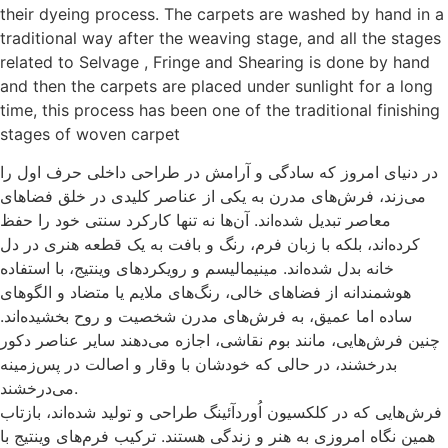
their dyeing process. The carpets are washed by hand in a
traditional way after the weaving stage, and all the stages
related to Selvage , Fringe and Shearing is done by hand
and then the carpets are placed under sunlight for a long
time, this process has been one of the traditional finishing
stages of woven carpet
در دنیای امروز که سادگی و آرامش در طراحی داخلی حرف اول را
می‌زند، فرش‌های مدرن به یکی از عناصر کلیدی در خلق فضاهای
معاصر تبدیل شده‌اند. آن‌ها نه تنها کارکرد سنتی خود را حفظ
کرده‌اند، بلکه با زبان فرم، رنگ و بافت به یک قطعه هنری در دل
خانه بدل شده‌اند. مینیمالیسم و رویکردهای وینتیج، با استفاده
هوشمندانه از فضاهای خالی، رنگ‌های ملایم یا متضاد و الگوهای
ساده اما عمیق، به فرش‌های مدرن شخصیت و روح بخشیده‌اند.
چنین فرش‌هایی، مانند بوم نقاشی، اجازه می‌دهند سایر عناصر دکور
بدرخشند، در حالی که خودشان با وقار و اصالت در پس‌زمینه
می‌درخشند.
فرش‌هایی که در کلکسیون اُوردآئينگ طراحی و تولید شده‌اند، بازتاب
همین نگاه امروزی به هنر و زندگی هستند. ترکیب فرم‌های وینتیج با