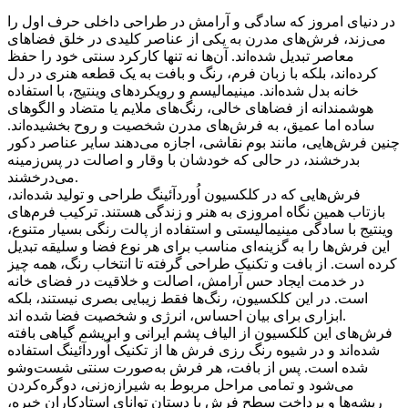
در دنیای امروز که سادگی و آرامش در طراحی داخلی حرف اول را
می‌زند، فرش‌های مدرن به یکی از عناصر کلیدی در خلق فضاهای
معاصر تبدیل شده‌اند. آن‌ها نه تنها کارکرد سنتی خود را حفظ
کرده‌اند، بلکه با زبان فرم، رنگ و بافت به یک قطعه هنری در دل
خانه بدل شده‌اند. مینیمالیسم و رویکردهای وینتیج، با استفاده
هوشمندانه از فضاهای خالی، رنگ‌های ملایم یا متضاد و الگوهای
ساده اما عمیق، به فرش‌های مدرن شخصیت و روح بخشیده‌اند.
چنین فرش‌هایی، مانند بوم نقاشی، اجازه می‌دهند سایر عناصر دکور
بدرخشند، در حالی که خودشان با وقار و اصالت در پس‌زمینه
می‌درخشند.
فرش‌هایی که در کلکسیون اُوردآئينگ طراحی و تولید شده‌اند،
بازتاب همین نگاه امروزی به هنر و زندگی هستند. ترکیب فرم‌های
وینتیج با سادگی مینیمالیستی و استفاده از پالت رنگی بسیار متنوع،
این فرش‌ها را به گزینه‌ای مناسب برای هر نوع فضا و سلیقه تبدیل
کرده است. از بافت و تکنیک طراحی گرفته تا انتخاب رنگ، همه چیز
در خدمت ایجاد حس آرامش، اصالت و خلاقیت در فضای خانه
است. در این کلکسیون، رنگ‌ها فقط زیبایی بصری نیستند، بلکه
ابزاری برای بیان احساس، انرژی و شخصیت فضا شده اند.
فرش‌های این کلکسیون از الیاف پشم ایرانی و ابریشم گیاهی بافته
شده‌اند و در شیوه رنگ رزی فرش ها از تکنیک اُوردآئينگ استفاده
شده است. پس از بافت، هر فرش به‌صورت سنتی شست‌وشو
می‌شود و تمامی مراحل مربوط به شیرازه‌زنی، دوگره‌کردن
ریشه‌ها و پرداخت سطح فرش با دستان توانای استادکاران خبره،