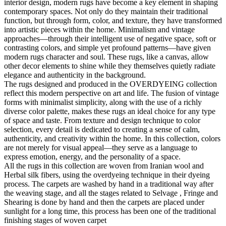
interior design, modern rugs have become a key element in shaping
contemporary spaces. Not only do they maintain their traditional
function, but through form, color, and texture, they have transformed
into artistic pieces within the home. Minimalism and vintage
approaches—through their intelligent use of negative space, soft or
contrasting colors, and simple yet profound patterns—have given
modern rugs character and soul. These rugs, like a canvas, allow
other decor elements to shine while they themselves quietly radiate
elegance and authenticity in the background.
The rugs designed and produced in the OVERDYEING collection
reflect this modern perspective on art and life. The fusion of vintage
forms with minimalist simplicity, along with the use of a richly
diverse color palette, makes these rugs an ideal choice for any type
of space and taste. From texture and design technique to color
selection, every detail is dedicated to creating a sense of calm,
authenticity, and creativity within the home. In this collection, colors
are not merely for visual appeal—they serve as a language to
express emotion, energy, and the personality of a space.
All the rugs in this collection are woven from Iranian wool and
Herbal silk fibers, using the overdyeing technique in their dyeing
process. The carpets are washed by hand in a traditional way after
the weaving stage, and all the stages related to Selvage , Fringe and
Shearing is done by hand and then the carpets are placed under
sunlight for a long time, this process has been one of the traditional
finishing stages of woven carpet