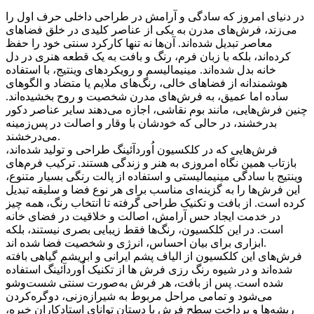
در دنیای امروز که سادگی و آرامش در طراحی داخلی حرف اول را
می‌زند، فرش‌های مدرن به یکی از عناصر کلیدی در خلق فضاهای
معاصر تبدیل شده‌اند. آن‌ها نه تنها کارکرد سنتی خود را حفظ
کرده‌اند، بلکه با زبان فرم، رنگ و بافت به یک قطعه هنری در دل
خانه بدل شده‌اند. مینیمالیسم و رویکردهای وینتیج، با استفاده
هوشمندانه از فضاهای خالی، رنگ‌های ملایم یا متضاد و الگوهای
ساده اما عمیق، به فرش‌های مدرن شخصیت و روح بخشیده‌اند.
چنین فرش‌هایی، مانند بوم نقاشی، اجازه می‌دهند سایر عناصر دکور
بدرخشند، در حالی که خودشان با وقار و اصالت در پس‌زمینه
می‌درخشند.
فرش‌هایی که در کلکسیون اُوردآئينگ طراحی و تولید شده‌اند،
بازتاب همین نگاه امروزی به هنر و زندگی هستند. ترکیب فرم‌های
وینتیج با سادگی مینیمالیستی و استفاده از پالت رنگی بسیار متنوع،
این فرش‌ها را به گزینه‌ای مناسب برای هر نوع فضا و سلیقه تبدیل
کرده است. از بافت و تکنیک طراحی گرفته تا انتخاب رنگ، همه چیز
در خدمت ایجاد حس آرامش، اصالت و خلاقیت در فضای خانه
است. در این کلکسیون، رنگ‌ها فقط زیبایی بصری نیستند، بلکه
ابزاری برای بیان احساس، انرژی و شخصیت فضا شده اند.
فرش‌های این کلکسیون از الیاف پشم ایرانی و ابریشم گیاهی بافته
شده‌اند و در شیوه رنگ رزی فرش ها از تکنیک اُوردآئينگ استفاده
شده است. پس از بافت، هر فرش به‌صورت سنتی شست‌وشو
می‌شود و تمامی مراحل مربوط به شیرازه‌زنی، دوگره‌کردن
ریشه‌ها و پرداخت سطح فرش با دستان توانای استادکاران خبره،