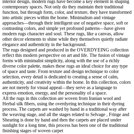
interior design, modern rugs have become a key element in shaping
contemporary spaces. Not only do they maintain their traditional
function, but through form, color, and texture, they have transformed
into artistic pieces within the home. Minimalism and vintage
approaches—through their intelligent use of negative space, soft or
contrasting colors, and simple yet profound patterns—have given
modern rugs character and soul. These rugs, like a canvas, allow
other decor elements to shine while they themselves quietly radiate
elegance and authenticity in the background.
The rugs designed and produced in the OVERDYEING collection
reflect this modern perspective on art and life. The fusion of vintage
forms with minimalist simplicity, along with the use of a richly
diverse color palette, makes these rugs an ideal choice for any type
of space and taste. From texture and design technique to color
selection, every detail is dedicated to creating a sense of calm,
authenticity, and creativity within the home. In this collection, colors
are not merely for visual appeal—they serve as a language to
express emotion, energy, and the personality of a space.
All the rugs in this collection are woven from Iranian wool and
Herbal silk fibers, using the overdyeing technique in their dyeing
process. The carpets are washed by hand in a traditional way after
the weaving stage, and all the stages related to Selvage , Fringe and
Shearing is done by hand and then the carpets are placed under
sunlight for a long time, this process has been one of the traditional
finishing stages of woven carpet