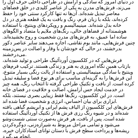
در دنیای امروز که سادگی و آرامش در طراحی داخلی حرف اول را
می‌زند، فرش‌های مدرن به یکی از عناصر کلیدی در خلق فضاهای
معاصر تبدیل شده‌اند. آن‌ها نه تنها کارکرد سنتی خود را حفظ
کرده‌اند، بلکه با زبان فرم، رنگ و بافت به یک قطعه هنری در دل
خانه بدل شده‌اند. مینیمالیسم و رویکردهای وینتیج، با استفاده
هوشمندانه از فضاهای خالی، رنگ‌های ملایم یا متضاد و الگوهای
ساده اما عمیق، به فرش‌های مدرن شخصیت و روح بخشیده‌اند.
چنین فرش‌هایی، مانند بوم نقاشی، اجازه می‌دهند سایر عناصر دکور
بدرخشند، در حالی که خودشان با وقار و اصالت در پس‌زمینه
می‌درخشند.
فرش‌هایی که در کلکسیون اُوردآئينگ طراحی و تولید شده‌اند،
بازتاب همین نگاه امروزی به هنر و زندگی هستند. ترکیب فرم‌های
وینتیج با سادگی مینیمالیستی و استفاده از پالت رنگی بسیار متنوع،
این فرش‌ها را به گزینه‌ای مناسب برای هر نوع فضا و سلیقه تبدیل
کرده است. از بافت و تکنیک طراحی گرفته تا انتخاب رنگ، همه چیز
در خدمت ایجاد حس آرامش، اصالت و خلاقیت در فضای خانه
است. در این کلکسیون، رنگ‌ها فقط زیبایی بصری نیستند، بلکه
ابزاری برای بیان احساس، انرژی و شخصیت فضا شده اند.
فرش‌های این کلکسیون از الیاف پشم ایرانی و ابریشم گیاهی بافته
شده‌اند و در شیوه رنگ رزی فرش ها از تکنیک اُوردآئينگ استفاده
شده است. پس از بافت، هر فرش به‌صورت سنتی شست‌وشو
می‌شود و تمامی مراحل مربوط به شیرازه‌زنی، دوگره‌کردن
ریشه‌ها و پرداخت سطح فرش با دستان توانای استادکاران خبره،
انجام می‌گیرد.