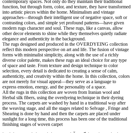
contemporary spaces. Not only do they maintain their traditional
function, but through form, color, and texture, they have transformed
into artistic pieces within the home. Minimalism and vintage
approaches—through their intelligent use of negative space, soft or
contrasting colors, and simple yet profound patterns—have given
modern rugs character and soul. These rugs, like a canvas, allow
other decor elements to shine while they themselves quietly radiate
elegance and authenticity in the background.
The rugs designed and produced in the OVERDYEING collection
reflect this modern perspective on art and life. The fusion of vintage
forms with minimalist simplicity, along with the use of a richly
diverse color palette, makes these rugs an ideal choice for any type
of space and taste. From texture and design technique to color
selection, every detail is dedicated to creating a sense of calm,
authenticity, and creativity within the home. In this collection, colors
are not merely for visual appeal—they serve as a language to
express emotion, energy, and the personality of a space.
All the rugs in this collection are woven from Iranian wool and
Herbal silk fibers, using the overdyeing technique in their dyeing
process. The carpets are washed by hand in a traditional way after
the weaving stage, and all the stages related to Selvage , Fringe and
Shearing is done by hand and then the carpets are placed under
sunlight for a long time, this process has been one of the traditional
finishing stages of woven carpet