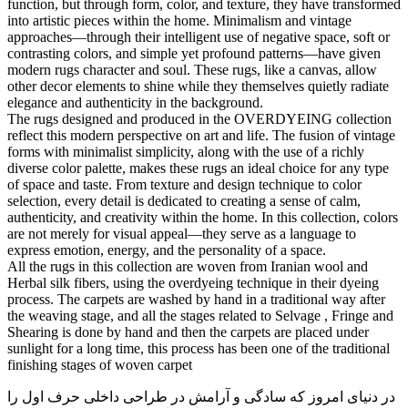
function, but through form, color, and texture, they have transformed
into artistic pieces within the home. Minimalism and vintage
approaches—through their intelligent use of negative space, soft or
contrasting colors, and simple yet profound patterns—have given
modern rugs character and soul. These rugs, like a canvas, allow
other decor elements to shine while they themselves quietly radiate
elegance and authenticity in the background.
The rugs designed and produced in the OVERDYEING collection
reflect this modern perspective on art and life. The fusion of vintage
forms with minimalist simplicity, along with the use of a richly
diverse color palette, makes these rugs an ideal choice for any type
of space and taste. From texture and design technique to color
selection, every detail is dedicated to creating a sense of calm,
authenticity, and creativity within the home. In this collection, colors
are not merely for visual appeal—they serve as a language to
express emotion, energy, and the personality of a space.
All the rugs in this collection are woven from Iranian wool and
Herbal silk fibers, using the overdyeing technique in their dyeing
process. The carpets are washed by hand in a traditional way after
the weaving stage, and all the stages related to Selvage , Fringe and
Shearing is done by hand and then the carpets are placed under
sunlight for a long time, this process has been one of the traditional
finishing stages of woven carpet
در دنیای امروز که سادگی و آرامش در طراحی داخلی حرف اول را