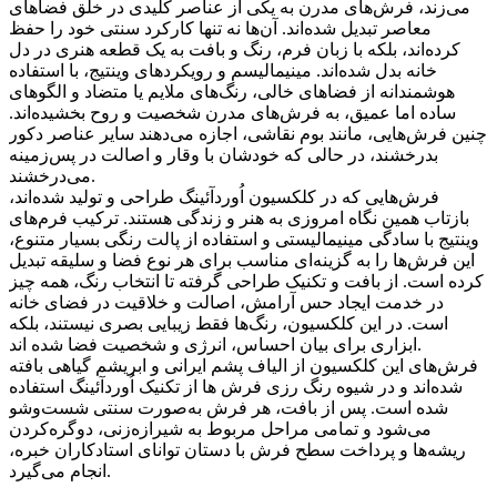
می‌زند، فرش‌های مدرن به یکی از عناصر کلیدی در خلق فضاهای
معاصر تبدیل شده‌اند. آن‌ها نه تنها کارکرد سنتی خود را حفظ
کرده‌اند، بلکه با زبان فرم، رنگ و بافت به یک قطعه هنری در دل
خانه بدل شده‌اند. مینیمالیسم و رویکردهای وینتیج، با استفاده
هوشمندانه از فضاهای خالی، رنگ‌های ملایم یا متضاد و الگوهای
ساده اما عمیق، به فرش‌های مدرن شخصیت و روح بخشیده‌اند.
چنین فرش‌هایی، مانند بوم نقاشی، اجازه می‌دهند سایر عناصر دکور
بدرخشند، در حالی که خودشان با وقار و اصالت در پس‌زمینه
می‌درخشند.
فرش‌هایی که در کلکسیون اُوردآئينگ طراحی و تولید شده‌اند،
بازتاب همین نگاه امروزی به هنر و زندگی هستند. ترکیب فرم‌های
وینتیج با سادگی مینیمالیستی و استفاده از پالت رنگی بسیار متنوع،
این فرش‌ها را به گزینه‌ای مناسب برای هر نوع فضا و سلیقه تبدیل
کرده است. از بافت و تکنیک طراحی گرفته تا انتخاب رنگ، همه چیز
در خدمت ایجاد حس آرامش، اصالت و خلاقیت در فضای خانه
است. در این کلکسیون، رنگ‌ها فقط زیبایی بصری نیستند، بلکه
ابزاری برای بیان احساس، انرژی و شخصیت فضا شده اند.
فرش‌های این کلکسیون از الیاف پشم ایرانی و ابریشم گیاهی بافته
شده‌اند و در شیوه رنگ رزی فرش ها از تکنیک اُوردآئينگ استفاده
شده است. پس از بافت، هر فرش به‌صورت سنتی شست‌وشو
می‌شود و تمامی مراحل مربوط به شیرازه‌زنی، دوگره‌کردن
ریشه‌ها و پرداخت سطح فرش با دستان توانای استادکاران خبره،
انجام می‌گیرد.