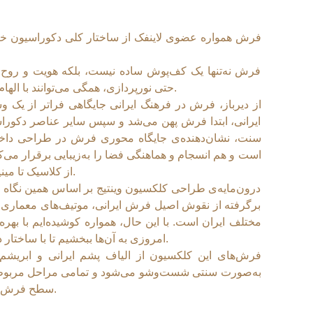
فرش همواره عضوی لاینفک از ساختار کلی دکوراسیون خانه
فرش نه‌تنها یک کف‌پوش ساده نیست، بلکه هویت و روح ف
حتی نورپردازی، همگی می‌توانند با الهام از طرح و نقش فرش، هماهنگ و هم‌راستا شوند.
از دیرباز، فرش در فرهنگ ایرانی جایگاهی فراتر از یک و
ایرانی، ابتدا فرش پهن می‌شد و سپس سایر عناصر دکوراسی
سنت، نشان‌دهنده‌ی جایگاه محوری فرش در طراحی داخل
است و هم انسجام و هماهنگی فضا را به‌زیبایی برقرار می‌،
از کلاسیک تا مینیمال، فرش نقطه‌ی آغاز طراحی به‌شمار می‌رود.
درون‌مایه‌ی طراحی کلکسیون وینتیج بر اساس همین نگاه
برگرفته از نقوش اصیل فرش ایرانی، موتیف‌های معماری س
مختلف ایران است. با این حال، همواره کوشیده‌ایم با بهره‌
امروزی به آن‌ها ببخشیم تا با ساختار دکوراسیون امروز هم‌خوانی بیشتری داشته باشند.
فرش‌های این کلکسیون از الیاف پشم ایرانی و ابریشم 
به‌صورت سنتی شست‌وشو می‌شود و تمامی مراحل مربوط به
سطح فرش با دستان توانای استادکاران خبره، انجام می‌گیرد.