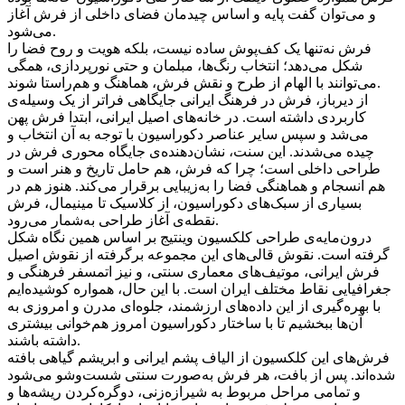
و می‌توان گفت پایه و اساس چیدمان فضای داخلی از فرش آغاز
می‌شود.
فرش نه‌تنها یک کف‌پوش ساده نیست، بلکه هویت و روح فضا را
شکل می‌دهد؛ انتخاب رنگ‌ها، مبلمان و حتی نورپردازی، همگی
می‌توانند با الهام از طرح و نقش فرش، هماهنگ و هم‌راستا شوند.
از دیرباز، فرش در فرهنگ ایرانی جایگاهی فراتر از یک وسیله‌ی
کاربردی داشته است. در خانه‌های اصیل ایرانی، ابتدا فرش پهن
می‌شد و سپس سایر عناصر دکوراسیون با توجه به آن انتخاب و
چیده می‌شدند. این سنت، نشان‌دهنده‌ی جایگاه محوری فرش در
طراحی داخلی است؛ چرا که فرش، هم حامل تاریخ و هنر است و
هم انسجام و هماهنگی فضا را به‌زیبایی برقرار می‌کند. هنوز هم در
بسیاری از سبک‌های دکوراسیون، از کلاسیک تا مینیمال، فرش
نقطه‌ی آغاز طراحی به‌شمار می‌رود.
درون‌مایه‌ی طراحی کلکسیون وینتیج بر اساس همین نگاه شکل
گرفته است. نقوش قالی‌های این مجموعه برگرفته از نقوش اصیل
فرش ایرانی، موتیف‌های معماری سنتی، و نیز اتمسفر فرهنگی و
جغرافیایی نقاط مختلف ایران است. با این حال، همواره کوشیده‌ایم
با بهره‌گیری از این داده‌های ارزشمند، جلوه‌ای مدرن و امروزی به
آن‌ها ببخشیم تا با ساختار دکوراسیون امروز هم‌خوانی بیشتری
داشته باشند.
فرش‌های این کلکسیون از الیاف پشم ایرانی و ابریشم گیاهی بافته
شده‌اند. پس از بافت، هر فرش به‌صورت سنتی شست‌وشو می‌شود
و تمامی مراحل مربوط به شیرازه‌زنی، دوگره‌کردن ریشه‌ها و