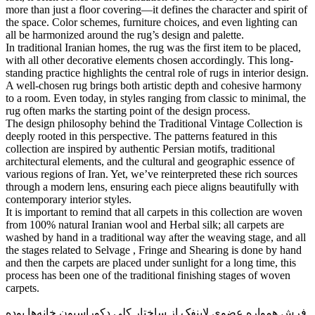
more than just a floor covering—it defines the character and spirit of
the space. Color schemes, furniture choices, and even lighting can
all be harmonized around the rug’s design and palette.
In traditional Iranian homes, the rug was the first item to be placed,
with all other decorative elements chosen accordingly. This long-
standing practice highlights the central role of rugs in interior design.
A well-chosen rug brings both artistic depth and cohesive harmony
to a room. Even today, in styles ranging from classic to minimal, the
rug often marks the starting point of the design process.
The design philosophy behind the Traditional Vintage Collection is
deeply rooted in this perspective. The patterns featured in this
collection are inspired by authentic Persian motifs, traditional
architectural elements, and the cultural and geographic essence of
various regions of Iran. Yet, we’ve reinterpreted these rich sources
through a modern lens, ensuring each piece aligns beautifully with
contemporary interior styles.
It is important to remind that all carpets in this collection are woven
from 100% natural Iranian wool and Herbal silk; all carpets are
washed by hand in a traditional way after the weaving stage, and all
the stages related to Selvage , Fringe and Shearing is done by hand
and then the carpets are placed under sunlight for a long time, this
process has been one of the traditional finishing stages of woven
carpets.
فرش همواره عضوی لاینفک از ساختار کلی دکوراسیون خانه‌ها بوده