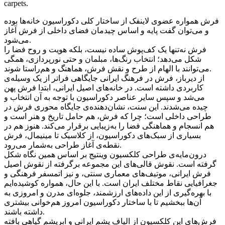
carpets.
فرش همواره عضوی لاینفک از ساختار کلی دکوراسیون خانه‌ها بوده
و می‌توان گفت پایه و اساس چیدمان فضای داخلی از فرش آغاز
می‌شود.
فرش نه‌تنها یک کف‌پوش ساده نیست، بلکه هویت و روح فضا را
شکل می‌دهد؛ انتخاب رنگ‌ها، مبلمان و حتی نورپردازی، همگی
می‌توانند با الهام از طرح و نقش فرش، هماهنگ و هم‌راستا شوند.
از دیرباز، فرش در فرهنگ ایرانی جایگاهی فراتر از یک وسیله‌ی
کاربردی داشته است. در خانه‌های اصیل ایرانی، ابتدا فرش پهن
می‌شد و سپس سایر عناصر دکوراسیون با توجه به آن انتخاب و
چیده می‌شدند. این سنت، نشان‌دهنده‌ی جایگاه محوری فرش در
طراحی داخلی است؛ چرا که فرش، هم حامل تاریخ و هنر است و
هم انسجام و هماهنگی فضا را به‌زیبایی برقرار می‌کند. هنوز هم در
بسیاری از سبک‌های دکوراسیون، از کلاسیک تا مینیمال، فرش
نقطه‌ی آغاز طراحی به‌شمار می‌رود.
درون‌مایه‌ی طراحی کلکسیون وینتیج بر اساس همین نگاه شکل
گرفته است. نقوش قالی‌های این مجموعه برگرفته از نقوش اصیل
فرش ایرانی، موتیف‌های معماری سنتی، و نیز اتمسفر فرهنگی و
جغرافیایی نقاط مختلف ایران است. با این حال، همواره کوشیده‌ایم
با بهره‌گیری از این داده‌های ارزشمند، جلوه‌ای مدرن و امروزی به
آن‌ها ببخشیم تا با ساختار دکوراسیون امروز هم‌خوانی بیشتری
داشته باشند.
فرش‌های این کلکسیون از الیاف پشم ایرانی و ابریشم گیاهی بافته