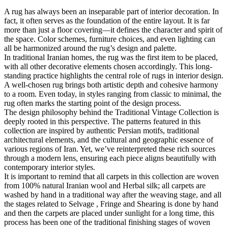
A rug has always been an inseparable part of interior decoration. In
fact, it often serves as the foundation of the entire layout. It is far
more than just a floor covering—it defines the character and spirit of
the space. Color schemes, furniture choices, and even lighting can
all be harmonized around the rug’s design and palette.
In traditional Iranian homes, the rug was the first item to be placed,
with all other decorative elements chosen accordingly. This long-
standing practice highlights the central role of rugs in interior design.
A well-chosen rug brings both artistic depth and cohesive harmony
to a room. Even today, in styles ranging from classic to minimal, the
rug often marks the starting point of the design process.
The design philosophy behind the Traditional Vintage Collection is
deeply rooted in this perspective. The patterns featured in this
collection are inspired by authentic Persian motifs, traditional
architectural elements, and the cultural and geographic essence of
various regions of Iran. Yet, we’ve reinterpreted these rich sources
through a modern lens, ensuring each piece aligns beautifully with
contemporary interior styles.
It is important to remind that all carpets in this collection are woven
from 100% natural Iranian wool and Herbal silk; all carpets are
washed by hand in a traditional way after the weaving stage, and all
the stages related to Selvage , Fringe and Shearing is done by hand
and then the carpets are placed under sunlight for a long time, this
process has been one of the traditional finishing stages of woven