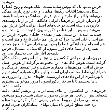
می‌شود.
فرش نه‌تنها یک کف‌پوش ساده نیست، بلکه هویت و روح فضا را
شکل می‌دهد؛ انتخاب رنگ‌ها، مبلمان و حتی نورپردازی، همگی
می‌توانند با الهام از طرح و نقش فرش، هماهنگ و هم‌راستا شوند.
از دیرباز، فرش در فرهنگ ایرانی جایگاهی فراتر از یک وسیله‌ی
کاربردی داشته است. در خانه‌های اصیل ایرانی، ابتدا فرش پهن
می‌شد و سپس سایر عناصر دکوراسیون با توجه به آن انتخاب و
چیده می‌شدند. این سنت، نشان‌دهنده‌ی جایگاه محوری فرش در
طراحی داخلی است؛ چرا که فرش، هم حامل تاریخ و هنر است و
هم انسجام و هماهنگی فضا را به‌زیبایی برقرار می‌کند. هنوز هم در
بسیاری از سبک‌های دکوراسیون، از کلاسیک تا مینیمال، فرش
نقطه‌ی آغاز طراحی به‌شمار می‌رود.
درون‌مایه‌ی طراحی کلکسیون وینتیج بر اساس همین نگاه شکل
گرفته است. نقوش قالی‌های این مجموعه برگرفته از نقوش اصیل
فرش ایرانی، موتیف‌های معماری سنتی، و نیز اتمسفر فرهنگی و
جغرافیایی نقاط مختلف ایران است. با این حال، همواره کوشیده‌ایم
با بهره‌گیری از این داده‌های ارزشمند، جلوه‌ای مدرن و امروزی به
آن‌ها ببخشیم تا با ساختار دکوراسیون امروز هم‌خوانی بیشتری
داشته باشند.
فرش‌های این کلکسیون از الیاف پشم ایرانی و ابریشم گیاهی بافته
شده‌اند. پس از بافت، هر فرش به‌صورت سنتی شست‌وشو می‌شود
و تمامی مراحل مربوط به شیرازه‌زنی، دوگره‌کردن ریشه‌ها و
پرداخت سطح فرش با دستان توانای استادکاران خبره، انجام
می‌گیرد.