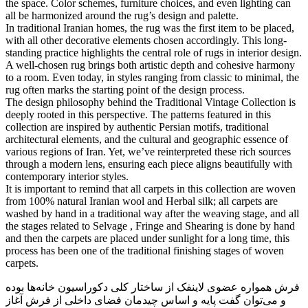
the space. Color schemes, furniture choices, and even lighting can
all be harmonized around the rug’s design and palette.
In traditional Iranian homes, the rug was the first item to be placed,
with all other decorative elements chosen accordingly. This long-
standing practice highlights the central role of rugs in interior design.
A well-chosen rug brings both artistic depth and cohesive harmony
to a room. Even today, in styles ranging from classic to minimal, the
rug often marks the starting point of the design process.
The design philosophy behind the Traditional Vintage Collection is
deeply rooted in this perspective. The patterns featured in this
collection are inspired by authentic Persian motifs, traditional
architectural elements, and the cultural and geographic essence of
various regions of Iran. Yet, we’ve reinterpreted these rich sources
through a modern lens, ensuring each piece aligns beautifully with
contemporary interior styles.
It is important to remind that all carpets in this collection are woven
from 100% natural Iranian wool and Herbal silk; all carpets are
washed by hand in a traditional way after the weaving stage, and all
the stages related to Selvage , Fringe and Shearing is done by hand
and then the carpets are placed under sunlight for a long time, this
process has been one of the traditional finishing stages of woven
carpets.
فرش همواره عضوی لاینفک از ساختار کلی دکوراسیون خانه‌ها بوده
و می‌توان گفت پایه و اساس چیدمان فضای داخلی از فرش آغاز