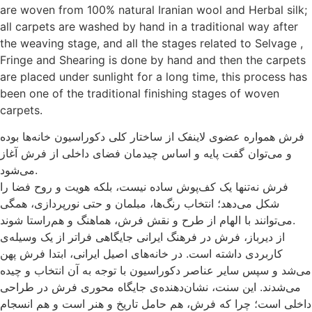
are woven from 100% natural Iranian wool and Herbal silk;
all carpets are washed by hand in a traditional way after
the weaving stage, and all the stages related to Selvage ,
Fringe and Shearing is done by hand and then the carpets
are placed under sunlight for a long time, this process has
been one of the traditional finishing stages of woven
carpets.
فرش همواره عضوی لاینفک از ساختار کلی دکوراسیون خانه‌ها بوده
و می‌توان گفت پایه و اساس چیدمان فضای داخلی از فرش آغاز
می‌شود.
فرش نه‌تنها یک کف‌پوش ساده نیست، بلکه هویت و روح فضا را
شکل می‌دهد؛ انتخاب رنگ‌ها، مبلمان و حتی نورپردازی، همگی
می‌توانند با الهام از طرح و نقش فرش، هماهنگ و هم‌راستا شوند.
از دیرباز، فرش در فرهنگ ایرانی جایگاهی فراتر از یک وسیله‌ی
کاربردی داشته است. در خانه‌های اصیل ایرانی، ابتدا فرش پهن
می‌شد و سپس سایر عناصر دکوراسیون با توجه به آن انتخاب و چیده
می‌شدند. این سنت، نشان‌دهنده‌ی جایگاه محوری فرش در طراحی
داخلی است؛ چرا که فرش، هم حامل تاریخ و هنر است و هم انسجام